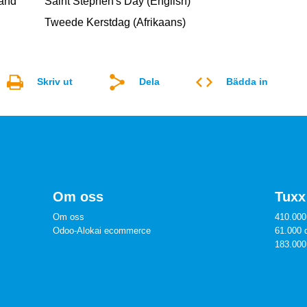
land
Saint Stephen's Day (English)
Tweede Kerstdag (Afrikaans)
Skriv ut
Dela
Bädda in
Om oss
Tuxx 
Om oss
410.000
Odoo-Alokai ecommerce
61.000 
183.000