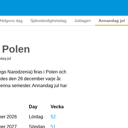
 Helgons dag
Självständighetsdag
Juldagen
Annandag jul
 Polen
dag jul
go Narodzenia) firas i Polen och
ades den 26 december varje år.
denna semester. Annandag jul har
Day
Vecka
er 2026
Lördag
52
er 2027
Söndag
51