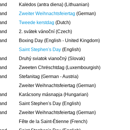
land
Kalėdos (antra diena) (Lithuanian)
land
Zweiter Weihnachtsfeiertag
(German)
land
Tweede kerstdag
(Dutch)
land
2. svátek vánoční (Czech)
land
Boxing Day (English - United Kingdom)
Saint Stephen's Day
(English)
land
Druhý sviatok vianočný (Slovak)
land
Zweeten Chrëschtdag (Luxembourgish)
land
Stefanitag (German - Austria)
Zweiter Weihnachtsfeiertag (German)
land
Karácsony másnapja (Hungarian)
land
Saint Stephen's Day (English)
land
Zweiter Weihnachtsfeiertag (German)
Fête de la Saint-Étienne (French)