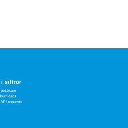
i siffror
 besökare
downloads
 API requests