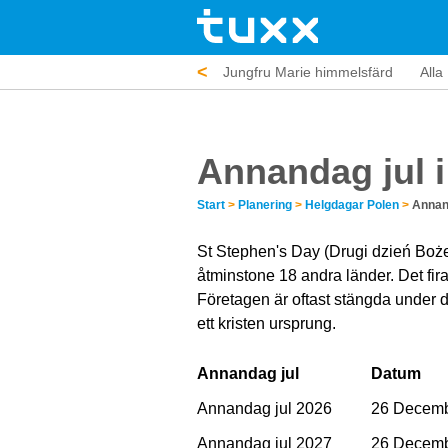
<
Corpus Christi
Fars dag
Jungfru Marie himmelsfärd
Alla
Annandag jul i
Start
>
Planering
>
Helgdagar Polen
>
Annan
St Stephen's Day (Drugi dzień Boże
åtminstone 18 andra länder. Det fir
Företagen är oftast stängda under 
ett kristen ursprung.
Annandag jul
Datum
Annandag jul 2026
26 Decemb
Annandag jul 2027
26 Decemb