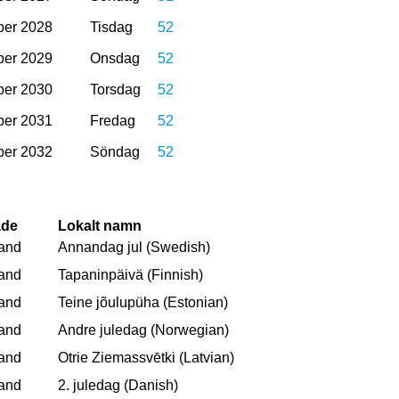
er 2028
Tisdag
52
er 2029
Onsdag
52
er 2030
Torsdag
52
er 2031
Fredag
52
er 2032
Söndag
52
de
Lokalt namn
land
Annandag jul (Swedish)
land
Tapaninpäivä (Finnish)
land
Teine jõulupüha (Estonian)
land
Andre juledag (Norwegian)
land
Otrie Ziemassvētki (Latvian)
land
2. juledag (Danish)