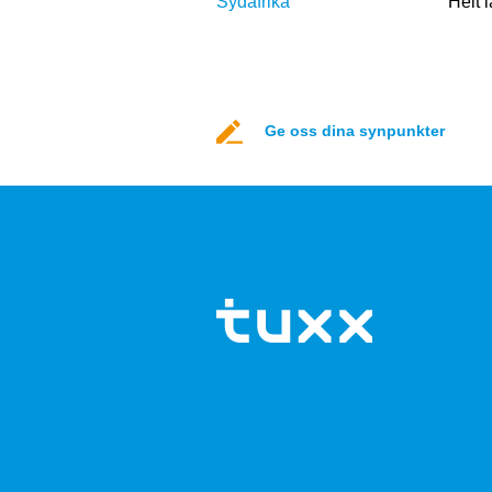
Sydafrika
Helt 
Ge oss dina synpunkter