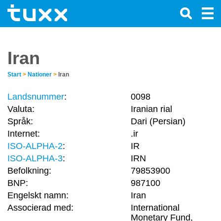
Iran
Start
>
Nationer
>
Iran
Landsnummer
:
0098
Valuta:
Iranian rial
Språk:
Dari (Persian)
Internet:
.ir
ISO-ALPHA-2
:
IR
ISO-ALPHA-3
:
IRN
Befolkning:
79853900
BNP:
987100
Engelskt namn:
Iran
Associerad med:
International
Monetary Fund,