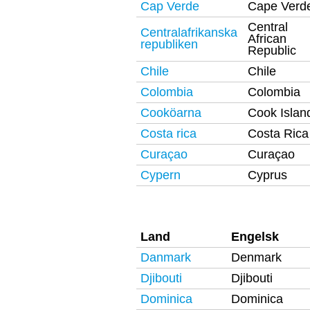
Cap Verde
Cape Verd
Central
Centralafrikanska
African
republiken
Republic
Chile
Chile
Colombia
Colombia
Cooköarna
Cook Islan
Costa rica
Costa Rica
Curaçao
Curaçao
Cypern
Cyprus
Land
Engelsk
Danmark
Denmark
Djibouti
Djibouti
Dominica
Dominica