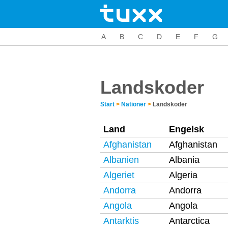
A
B
C
D
E
F
G
Landskoder
Start
>
Nationer
>
Landskoder
Land
Engelsk
Afghanistan
Afghanistan
Albanien
Albania
Algeriet
Algeria
Andorra
Andorra
Angola
Angola
Antarktis
Antarctica