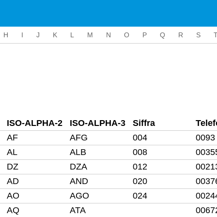
H
I
J
K
L
M
N
O
P
Q
R
S
ISO-ALPHA-2
ISO-ALPHA-3
Siffra
Tele
AF
AFG
004
0093
AL
ALB
008
0035
DZ
DZA
012
0021
AD
AND
020
0037
AO
AGO
024
0024
AQ
ATA
0067