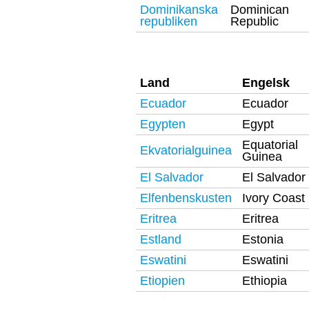
Dominikanska
Dominican
republiken
Republic
Land
Engelsk
Ecuador
Ecuador
Egypten
Egypt
Equatorial
Ekvatorialguinea
Guinea
El Salvador
El Salvador
Elfenbenskusten
Ivory Coast
Eritrea
Eritrea
Estland
Estonia
Eswatini
Eswatini
Etiopien
Ethiopia