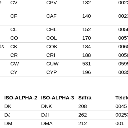
e
CV
CPV
132
002
CF
CAF
140
002
CL
CHL
152
005
CO
COL
170
005
ds
CK
COK
184
006
CR
CRI
188
005
CW
CUW
531
059
CY
CYP
196
003
ISO-ALPHA-2
ISO-ALPHA-3
Siffra
Tele
DK
DNK
208
0045
DJ
DJI
262
0025
DM
DMA
212
001