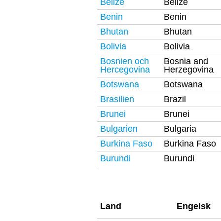
Belize
Belize
Benin
Benin
Bhutan
Bhutan
Bolivia
Bolivia
Bosnien och
Bosnia and
Hercegovina
Herzegovina
Botswana
Botswana
Brasilien
Brazil
Brunei
Brunei
Bulgarien
Bulgaria
Burkina Faso
Burkina Faso
Burundi
Burundi
Land
Engelsk