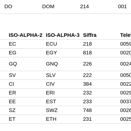
DO
DOM
214
001
ISO-ALPHA-2
ISO-ALPHA-3
Siffra
Tele
EC
ECU
218
005
EG
EGY
818
002
GQ
GNQ
226
002
SV
SLV
222
005
CI
CIV
384
002
ER
ERI
232
002
EE
EST
233
003
SZ
SWZ
748
002
ET
ETH
231
002