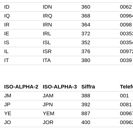
ID
IDN
360
0062
IQ
IRQ
368
0096
IR
IRN
364
0098
IE
IRL
372
0035
IS
ISL
352
0035
IL
ISR
376
0097
IT
ITA
380
0039
ISO-ALPHA-2
ISO-ALPHA-3
Siffra
Tele
JM
JAM
388
001
JP
JPN
392
0081
YE
YEM
887
0096
JO
JOR
400
0096