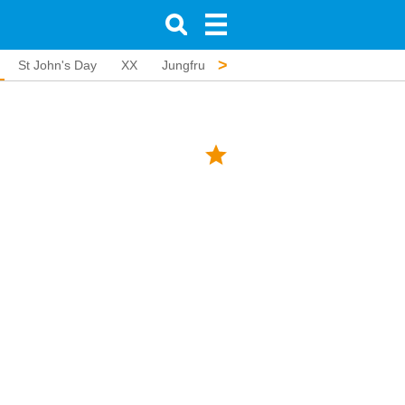
>
St John's Day
XX
Jungfru Marie himmelsfärd
Ceuta Day