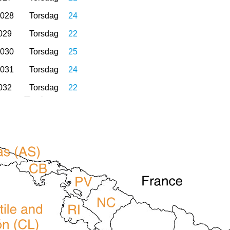
2028
Torsdag
24
029
Torsdag
22
2030
Torsdag
25
2031
Torsdag
24
032
Torsdag
22