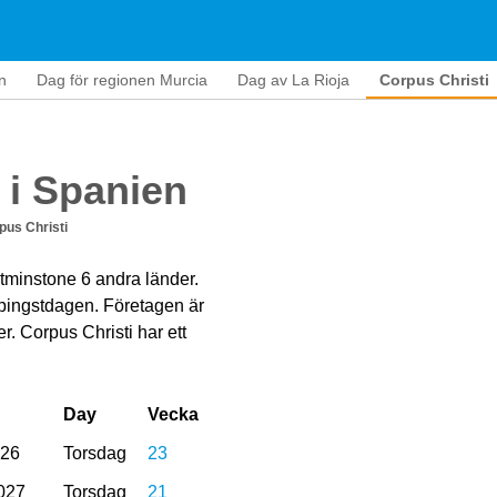
n
Dag för regionen Murcia
Dag av La Rioja
Corpus Christi
 i Spanien
pus Christi
åtminstone 6 andra länder.
 pingstdagen. Företagen är
. Corpus Christi har ett
Day
Vecka
026
Torsdag
23
027
Torsdag
21