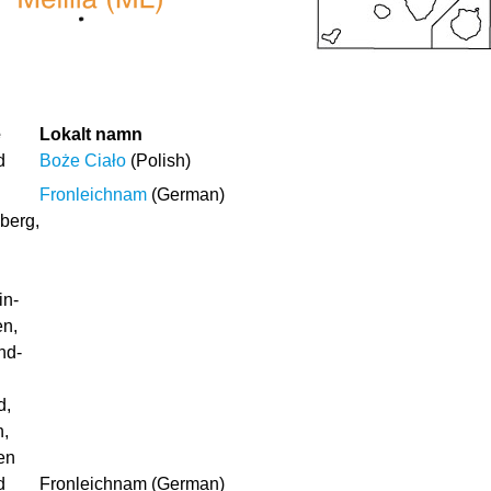
e
Lokalt namn
d
Boże Ciało
(Polish)
Fronleichnam
(German)
berg,
in-
en,
nd-
d,
,
en
d
Fronleichnam (German)