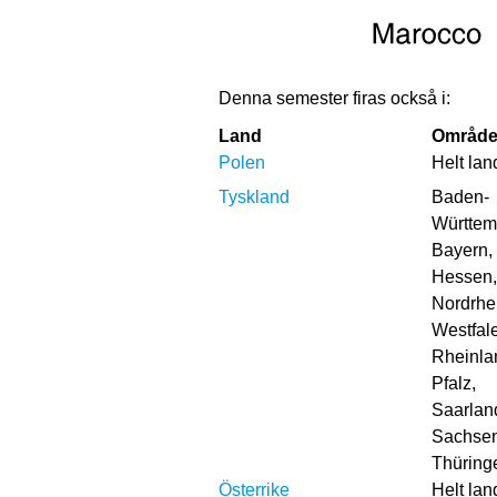
Denna semester firas också i:
Land
Områd
Polen
Helt lan
Tyskland
Baden-
Württem
Bayern,
Hessen,
Nordrhe
Westfal
Rheinla
Pfalz,
Saarlan
Sachsen
Thüring
Österrike
Helt lan