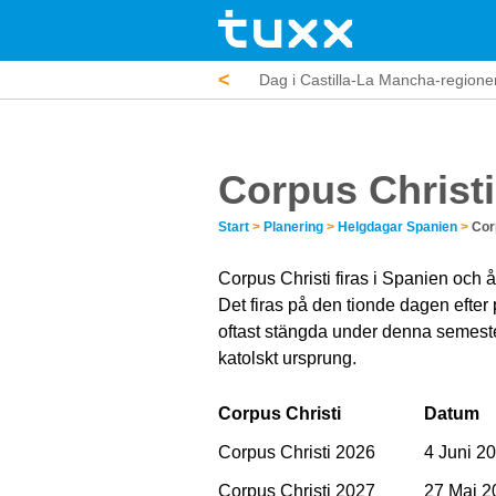
<
tteraturdag
Kanarieöarna Dag
Dag i Castilla-La Mancha-regione
Corpus Christi
Start
>
Planering
>
Helgdagar Spanien
>
Cor
Corpus Christi firas i Spanien och 
Det firas på den tionde dagen efter
oftast stängda under denna semester
katolskt ursprung.
Corpus Christi
Datum
Corpus Christi 2026
4 Juni 2
Corpus Christi 2027
27 Maj 2