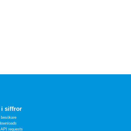
i siffror
 besökare
downloads
 API requests