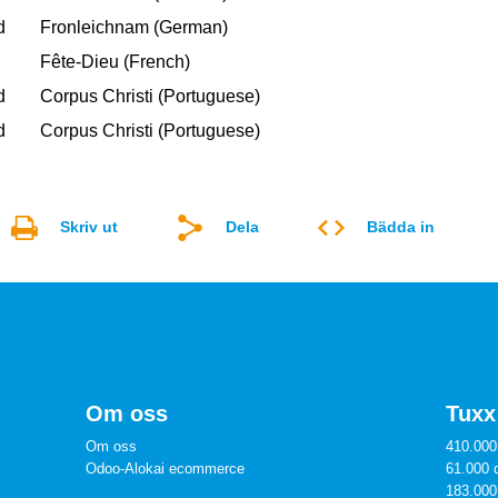
d
Fronleichnam (German)
Fête-Dieu (French)
d
Corpus Christi (Portuguese)
d
Corpus Christi (Portuguese)
Skriv ut
Dela
Bädda in
Om oss
Tuxx 
Om oss
410.000
Odoo-Alokai ecommerce
61.000 
183.000