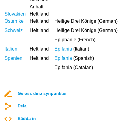
Anhalt
Slovakien
Helt land
Österrike
Helt land
Heilige Drei Könige (German)
Schweiz
Helt land
Heilige Drei Könige (German)
Épiphanie (French)
Italien
Helt land
Epifania
(Italian)
Spanien
Helt land
Epifanía
(Spanish)
Epifania (Catalan)
Ge oss dina synpunkter
Dela
Bädda in