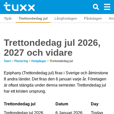
Nyår
Trettondedag jul
Långfredagen
Påskdagen
An
Trettondedag jul 2026,
2027 och vidare
Start
>
Planering
>
Helgdagar
>
Trettondedag jul
Epiphany (Trettondedag jul) firas i Sverige och åtminstone
8 andra länder. Det firas den 6 januari varje år. Företagen
är oftast stängda under denna semester. Trettondedag jul
har ett kristen ursprung.
Trettondedag jul
Datum
Day
Trettondedag jul 2026
6 Januari 2026
Tisdag